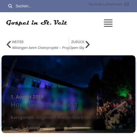
Kontakt aufnehmen
WEITER
ZURÜCK
Mitsingen beim Osterprojekt – Projektstart 21. Januar 2026
Open-Sky
1. August 2019
How sweet the Sound
Kategorien:
Allgemein
Konzertberichte